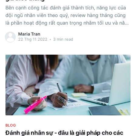
Bên cạnh công tác đánh giá thành tích, năng lực của
đội ngũ nhân viên theo quý, review hàng tháng cũng
là phần hoạt động rất quan trọng nhằm tối ưu và nâng
cao hiệu suất liên tục. Điều này càng đúng với thời thế
Maria Tran
hiện nay, khi nhịp xã
22 Thg 11 2022
•
3 min read
BLOG
Đánh giá nhân sự - đâu là giải pháp cho các