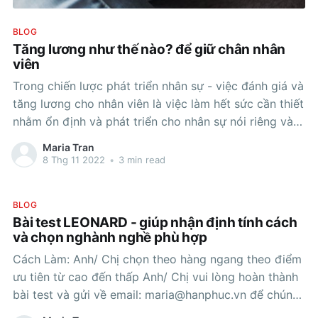
BLOG
Tăng lương như thế nào? để giữ chân nhân
viên
Trong chiến lược phát triển nhân sự - việc đánh giá và
tăng lương cho nhân viên là việc làm hết sức cần thiết
nhằm ổn định và phát triển cho nhân sự nói riêng và
doanh nghiệp nói chung Nhiều nhà quản lý nói chung
Maria Tran
và các HR nói riêng
8 Thg 11 2022
•
3 min read
BLOG
Bài test LEONARD - giúp nhận định tính cách
và chọn nghành nghề phù hợp
Cách Làm: Anh/ Chị chọn theo hàng ngang theo điểm
ưu tiên từ cao đến thấp Anh/ Chị vui lòng hoàn thành
bài test và gửi về email:
maria@hanphuc.vn
để chúng
tôi gửi kết quả phân tích đến Anh/ Chị Maria - Tran