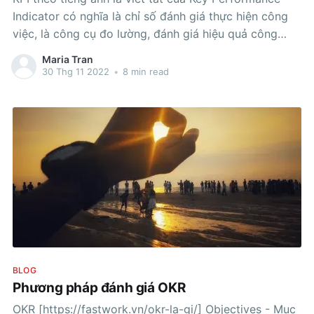
Indicator có nghĩa là chỉ số đánh giá thực hiện công
việc, là công cụ đo lường, đánh giá hiệu quả công
việc được thể hiện qua số liệu, tỷ lệ, chỉ tiêu định
Maria Tran
lượng, nhằm phản ánh hiệu quả
30 Thg 11 2022
•
8 min read
BLOG
Phương pháp đánh giá OKR
OKR [https://fastwork.vn/okr-la-gi/] Objectives - Mục