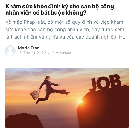
Khám sức khỏe định kỳ cho cán bộ công
nhân viên có bắt buộc không?
Về mặc Pháp luật, có một số quy định về việc khám
sức khỏe cho cán bộ công nhân viên, đây được xem
là trách nhiệm và nghĩa vụ của các doanh nghiệp. Hơn
nữa kiểm tra sức khỏe định kỳ cho nhân viên còn
Maria Tran
mang đến nhiều lợi ích
15 Thg 11 2022
•
3 min read