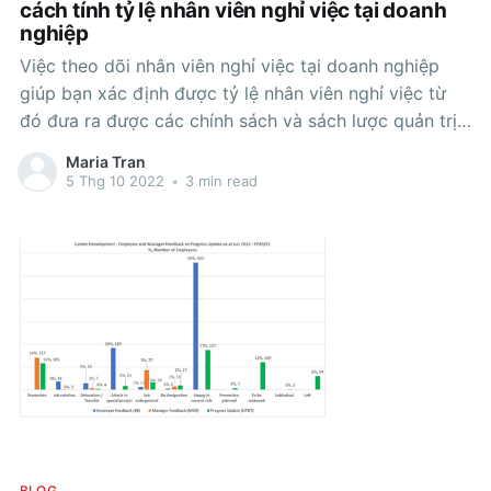
cách tính tỷ lệ nhân viên nghỉ việc tại doanh
nghiệp
Việc theo dõi nhân viên nghỉ việc tại doanh nghiệp
giúp bạn xác định được tỷ lệ nhân viên nghỉ việc từ
đó đưa ra được các chính sách và sách lược quản trị
nhân sự kịp thời cho công ty Tỷ lệ nghỉ việc của nhân
Maria Tran
viên / trên năm
5 Thg 10 2022
•
3 min read
BLOG