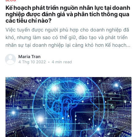
Kế hoạch phát triển nguồn nhân lực tại doanh
nghiệp được đánh giá và phân tích thông qua
các tiêu chí nào?
Việc tuyển được người phù hợp cho doanh nghiệp đã
khó, nhưng làm sao có thể giữ, đào tạo và phát triển
nhân sự tại doanh nghiệp lại càng khó hơn Kế hoạch
phát triền nguồn nhân sự “ Human capital Planing” là
Maria Tran
việc làm cần và bắt buộc phải thực
4 Thg 10 2022
•
4 min read