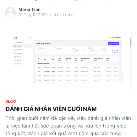
đủ đầy. Vậy một công việc như thế nào được gọi là
Maria Tran
hạnh phúc? Trong
31 Thg 10 2022
•
3 min read
BLOG
ĐÁNH GIÁ NHÂN VIÊN CUỐI NĂM
Thời gian cuối năm đã cận kề, việc đánh giá nhân viên
là việc làm hết sức quan trọng và hữu ích trong việc
tổng kết, đánh giá kết quả một năm qua của từng