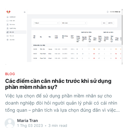
BLOG
Các điểm cần cân nhắc trước khi sử dụng
phần mềm nhân sự?
Việc lựa chọn để sử dụng phần mềm nhân sự cho
doanh nghiệp đòi hỏi người quản lý phải có cái nhìn
tổng quan – phân tích và lựa chọn đúng đắn vì việc
chọn đúng phần mềm không chỉ mang lại giá trị hữu
Maria Tran
ích nhất định cho doanh nghiệp
1 Thg 03 2023
•
3 min read