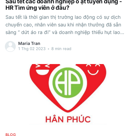
Sau tết các doanh nghiệp ồ ạt tuyển dụng -
HR Tìm ứng viên ở đâu?
Sau tết là thời gian thị trường lao động có sự dịch
chuyển cao, nhân viên sau khi nhận thưởng đã sẵn
sàng “ dứt áo ra đi” và doanh nghiệp thiếu hụt lao
động, việc tuyển dụng nhanh – nhiều – nhưng chất
Maria Tran
lượng là bài toán mà hiện nay các HR
1 Thg 02 2023
•
8 min read
BLOG