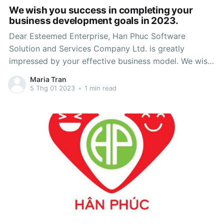
We wish you success in completing your
business development goals in 2023.
Dear Esteemed Enterprise, Han Phuc Software
Solution and Services Company Ltd. is greatly
impressed by your effective business model. We wish
you success in completing your business
Maria Tran
development goals in 2023. Nowadays, personnel
5 Thg 01 2023
•
1 min read
management for business is a core issue, requiring
managers to constantly improve their knowledge, and
flexibly apply