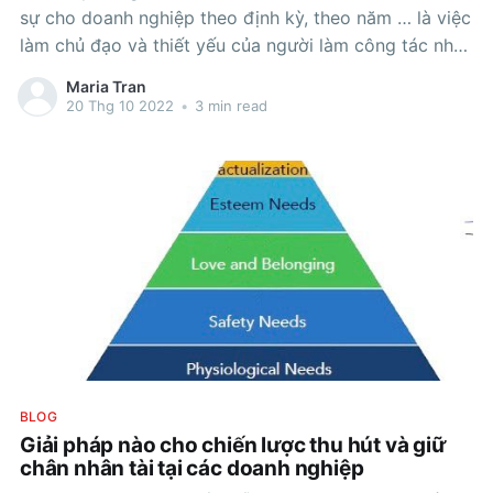
sự cho doanh nghiệp theo định kỳ, theo năm … là việc
làm chủ đạo và thiết yếu của người làm công tác nhân
sự. Giữa muôn vàn các yếu tố liên quan đến con
Maria Tran
người, vừa cân bằng lợi
20 Thg 10 2022
•
3 min read
BLOG
Giải pháp nào cho chiến lược thu hút và giữ
chân nhân tài tại các doanh nghiệp