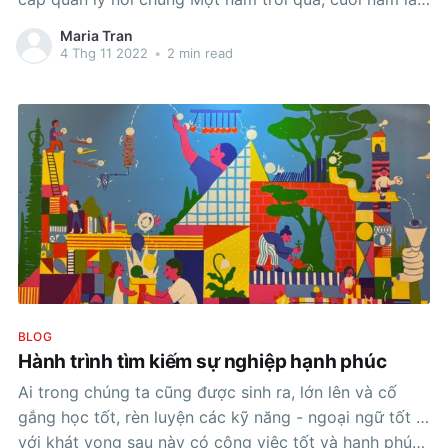
thời điểm đánh giá để xem xét, phản hồi, ghi nhận và
Maria Tran
trao thưởng,
4 Thg 11 2022
•
2 min read
BLOG
Hành trình tìm kiếm sự nghiệp hạnh phúc
Ai trong chúng ta cũng được sinh ra, lớn lên và cố
gắng học tốt, rèn luyện các kỹ năng - ngoại ngữ tốt …
với khát vọng sau này có công việc tốt và hạnh phúc