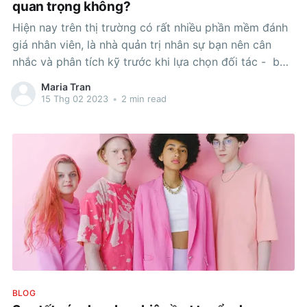
quan trọng không?
Hiện nay trên thị trường có rất nhiều phần mềm đánh
giá nhân viên, là nhà quản trị nhân sự bạn nên cân
nhắc và phân tích kỹ trước khi lựa chọn đối tác - bởi
việc chọn phần mềm phù hợp cho doanh nghiệp là
Maria Tran
việc làm vô cùng quan
15 Thg 02 2023
•
2 min read
BLOG