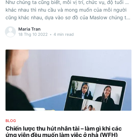
Như chúng ta cũng biết, mỗi vị trí, chức vụ, độ tuổi ...
khác nhau thì nhu cầu và mong muốn của mỗi người
cũng khác nhau, dựa vào sơ đồ của Maslow chúng ta
có thể thấy rõ nhu cầu ngày càng thay đổi, ban đầu
Maria Tran
về cơ bản con
18 Thg 10 2022
•
4 min read
BLOG
Chiến lược thu hút nhân tài – làm gì khi các
ứng viên đều muốn làm việc ở nhà (WFH)