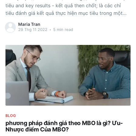
tiêu and key results - kết quả then chốt; là các chỉ
tiêu đánh giá kết quả thực hiện mục tiêu trong một
khuôn khổ thiết lập mục tiêu và theo dõi kết quả thực
Maria Tran
hiện mục tiêu. Các mục tiêu OKR
29 Thg 11 2022
•
5 min read
BLOG
phương pháp đánh giá theo MBO là gì? Ưu-
Nhược điểm Của MBO?