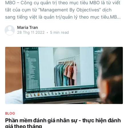
MBO – Công cụ quản trị theo mục tiêu MBO là từ viết
tắt của cụm từ “Management By Objectives” dịch
sang tiếng việt là quản trị/quản lý theo mục tiêu.MBO
giúp doanh nghiệp quản lý dựa trên việc xác định
Maria Tran
mục tiêu hàng đầu của công ty, từ
28 Thg 11 2022
•
5 min read
BLOG
Phần mềm đánh giá nhân sự - thực hiện đánh
giá theo tháng