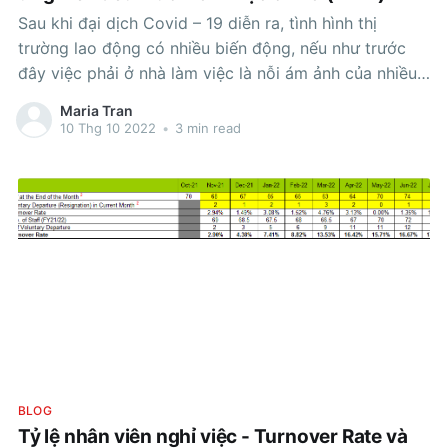
Sau khi đại dịch Covid – 19 diễn ra, tình hình thị
trường lao động có nhiều biến động, nếu như trước
đây việc phải ở nhà làm việc là nỗi ám ảnh của nhiều
người thì hiện tại nó đang là một xu thế thời thượng.
Maria Tran
Cân bằng cuộc sống
10 Thg 10 2022
•
3 min read
BLOG
Tỷ lệ nhân viên nghỉ việc - Turnover Rate và