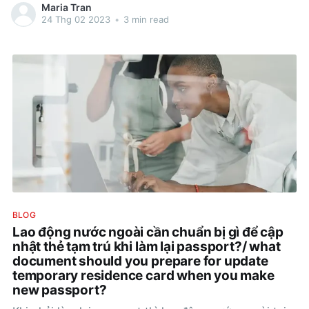
Maria Tran
chấm công phù hợp với mô hình kinh
24 Thg 02 2023
•
3 min read
BLOG
Lao động nước ngoài cần chuẩn bị gì để cập
nhật thẻ tạm trú khi làm lại passport?/ what
document should you prepare for update
temporary residence card when you make
new passport?