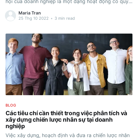
hội của doanh nghiệp là một dạng hoạt động có quy
tắc được các doanh nghiệp tự đưa ra nhằm giúp
Maria Tran
doanh nghiệp đóng góp cho các mục tiêu xã
25 Thg 10 2022
•
3 min read
BLOG
Các tiêu chí cần thiết trong việc phân tích và
xây dựng chiến lược nhân sự tại doanh
nghiệp
Việc xây dựng, hoạch định và đưa ra chiến lược nhân