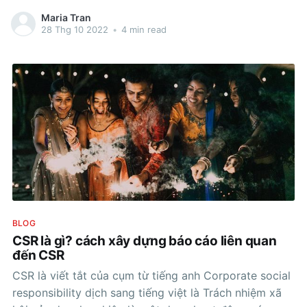
nhân viên, từ đó đưa ra mức khen thưởng phù hợp tạo
Maria Tran
động lực và
28 Thg 10 2022
•
4 min read
BLOG
CSR là gì? cách xây dựng báo cáo liên quan
đến CSR
CSR là viết tắt của cụm từ tiếng anh Corporate social
responsibility dịch sang tiếng việt là Trách nhiệm xã