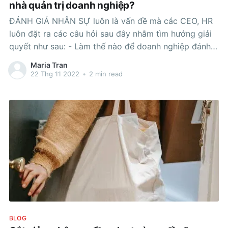
nhà quản trị doanh nghiệp?
ĐÁNH GIÁ NHÂN SỰ luôn là vấn đề mà các CEO, HR
luôn đặt ra các câu hỏi sau đây nhằm tìm hướng giải
quyết như sau: - Làm thế nào để doanh nghiệp đánh
giá nhân viên một cách toàn diện nhất, từ đó xây
Maria Tran
dựng hệ thống chính sách
22 Thg 11 2022
•
2 min read
BLOG