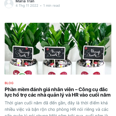
Maria Tran
Thi Quy - Business Development Manager Han
4 Thg 11 2022
•
1 min read
BLOG
Phần mềm đánh giá nhân viên – Công cụ đắc
lực hổ trợ các nhà quản lý và HR vào cuối năm
Thời gian cuối năm đã đến gần, đây là thời điểm khá
nhiều việc và bận rộn cho phòng HR nói riêng và các
cấp quản lý nói chung Một năm trôi qua, cuối năm là