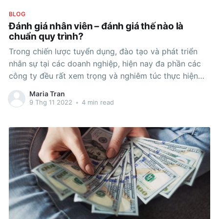
BLOG
Đánh giá nhân viên – đánh giá thế nào là
chuẩn quy trình?
Trong chiến lược tuyển dụng, đào tạo và phát triển
nhân sự tại các doanh nghiệp, hiện nay đa phần các
công ty đều rất xem trọng và nghiêm túc thực hiện
việc đánh giá nhân viên. Cũng từ đó mà có nhiều hình
Maria Tran
thức đánh giá nhân viên đang
9 Thg 11 2022
•
4 min read