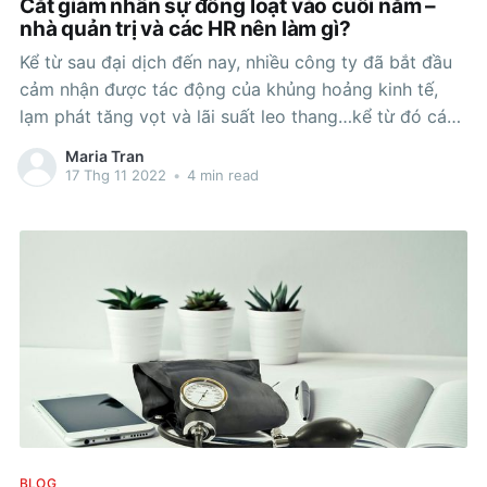
Cắt giảm nhân sự đồng loạt vào cuối năm –
nhà quản trị và các HR nên làm gì?
Kể từ sau đại dịch đến nay, nhiều công ty đã bắt đầu
cảm nhận được tác động của khủng hoảng kinh tế,
lạm phát tăng vọt và lãi suất leo thang…kể từ đó các
công ty rơi vào tình trạng sa thải hàng loạt lao động
Maria Tran
đến mức
17 Thg 11 2022
•
4 min read
BLOG