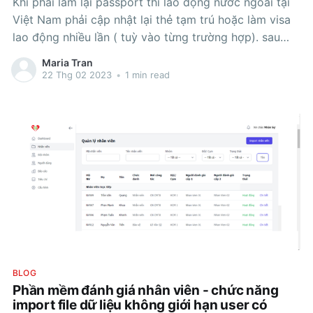
Khi phải làm lại passport thì lao động nước ngoài tại
Việt Nam phải cập nhật lại thẻ tạm trú hoặc làm visa
lao động nhiều lần ( tuỳ vào từng trường hợp). sau
đây là các hồ sơ mà lao động nước ngoài cần chuẩn
Maria Tran
bị khi phải thay đổi
22 Thg 02 2023
•
1 min read
BLOG
Phần mềm đánh giá nhân viên - chức năng
import file dữ liệu không giới hạn user có