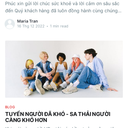
Phúc xin gửi lời chúc sức khoẻ và lời cảm ơn sâu sắc
đến Quý khách hàng đã luôn đồng hành cùng chúng
tôi trong suốt thời gian qua cũng như trong thời gian
Maria Tran
tới! Mến chúc Quý khách
16 Thg 12 2022
•
1 min read
BLOG
TUYỂN NGƯỜI ĐÃ KHÓ - SA THẢI NGƯỜI
CÀNG KHÓ HƠN