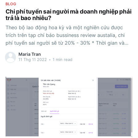
BLOG
Chi phí tuyển sai người mà doanh nghiệp phải
trả là bao nhiêu?
Theo bộ lao động hoa kỳ và một nghiên cứu được
trích trên tạp chí báo bussiness review austalia, chi
phí tuyển sai người sẽ từ 20% - 30% * Thời gian và
chi phí tuyển dụng, đào tạo * Lương và các quyền lợi
Maria Tran
khi đi làm * Chi phí thay thế * Ảnh
11 Thg 11 2022
•
1 min read