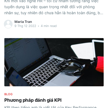
Khi mới vào nghề HR – tôi cứ nhầm tưởng rằng việc
tuyển dụng là việc quan trọng nhất đối với phòng
nhân sự, tuy nhiên đó chưa hẵn là hoàn toàn đúng, bời
sau hơn 10 năm gắn bó với nghề, tôi phát hiện ra “
Maria Tran
tuyển được người đã khó”
9 Thg 12 2022
•
4 min read
BLOG
Phương pháp đánh giá KPI
KPI theo tiếng anh là viết tắt của Key Performance