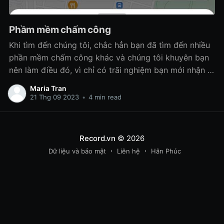
Phầm mềm chấm công
Khi tìm đến chúng tôi, chắc hẳn bạn đã tìm đến nhiều
phần mềm chấm công khác và chúng tôi khuyên bạn
nên làm điều đó, vì chỉ có trãi nghiệm bạn mới nhận ra
đâu là phần mềm phù hợp mang lại lợi ích cho bạn
Maria Tran
doanh nghiệp bạn!
21 Thg 09 2023
•
4 min read
Record.vn
© 2026
Dữ liệu và bảo mật
Liên hệ
Hân Phúc