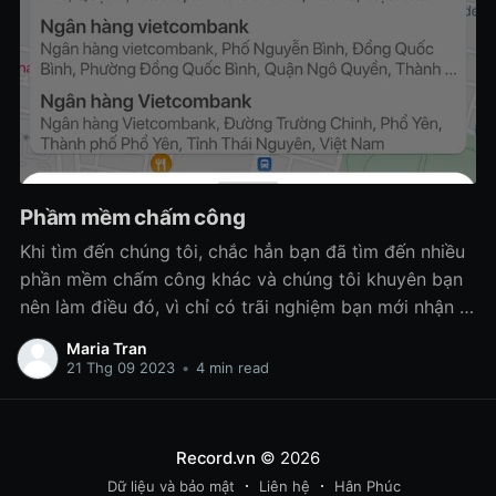
Phầm mềm chấm công
Khi tìm đến chúng tôi, chắc hẳn bạn đã tìm đến nhiều
phần mềm chấm công khác và chúng tôi khuyên bạn
nên làm điều đó, vì chỉ có trãi nghiệm bạn mới nhận ra
đâu là phần mềm phù hợp mang lại lợi ích cho bạn
Maria Tran
doanh nghiệp bạn!
21 Thg 09 2023
•
4 min read
Record.vn
© 2026
Dữ liệu và bảo mật
Liên hệ
Hân Phúc