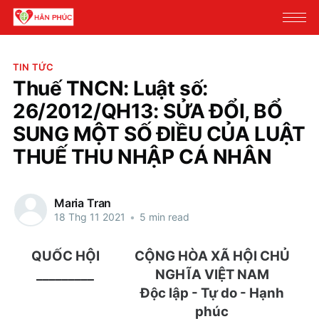
TIN TỨC
Thuế TNCN: Luật số:
26/2012/QH13: SỬA ĐỔI, BỔ
SUNG MỘT SỐ ĐIỀU CỦA LUẬT
THUẾ THU NHẬP CÁ NHÂN
Maria Tran
18 Thg 11 2021
•
5 min read
QUỐC HỘI
CỘNG HÒA XÃ HỘI CHỦ
_________
NGHĨA VIỆT NAM
Độc lập - Tự do - Hạnh
phúc