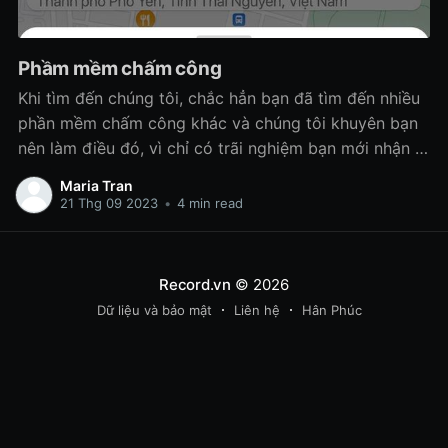
Phầm mềm chấm công
Khi tìm đến chúng tôi, chắc hẳn bạn đã tìm đến nhiều
phần mềm chấm công khác và chúng tôi khuyên bạn
nên làm điều đó, vì chỉ có trãi nghiệm bạn mới nhận ra
đâu là phần mềm phù hợp mang lại lợi ích cho bạn
Maria Tran
doanh nghiệp bạn!
21 Thg 09 2023
•
4 min read
Record.vn
© 2026
Dữ liệu và bảo mật
Liên hệ
Hân Phúc