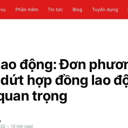
 vụ
Phần mềm
Tin tức
Blog
Tuyển dụng
Lao động: Đơn phươ
dứt hợp đồng lao đ
 quan trọng
n
022
•
10 min read