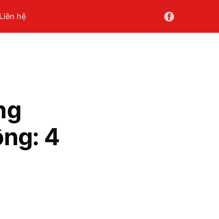
Liên hệ
ng
ộng: 4