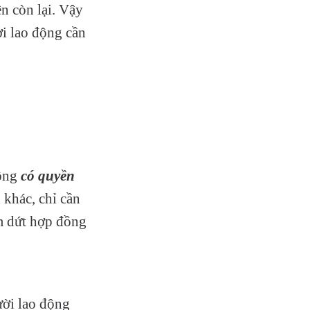
n còn lại. Vậy
i lao động cần
động
có quyền
 khác, chỉ cần
m dứt hợp đồng
ười lao động