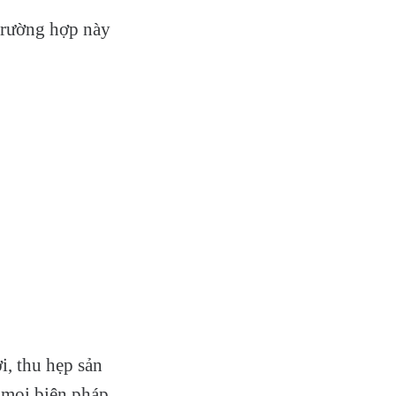
 trường hợp này
i, thu hẹp sản
 mọi biện pháp