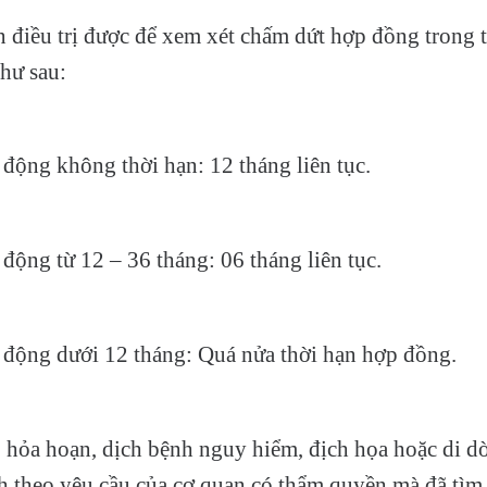
an điều trị được để xem xét chấm dứt hợp đồng trong
hư sau:
động không thời hạn: 12 tháng liên tục.
động từ 12 – 36 tháng: 06 tháng liên tục.
 động dưới 12 tháng: Quá nửa thời hạn hợp đồng.
i, hỏa hoạn, dịch bệnh nguy hiểm, địch họa hoặc di dờ
h theo yêu cầu của cơ quan có thẩm quyền mà đã tìm