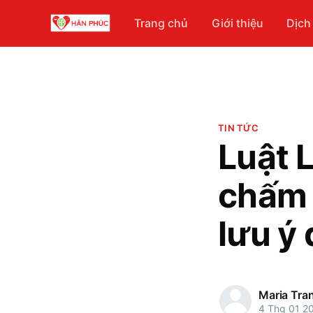
Trang chủ
Giới thiệu
Dịch
TIN TỨC
Luật 
chấm 
lưu ý
Maria Tra
4 Thg 01 2