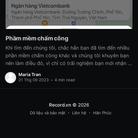
Phầm mềm chấm công
Khi tìm đến chúng tôi, chắc hẳn bạn đã tìm đến nhiều
phần mềm chấm công khác và chúng tôi khuyên bạn
nên làm điều đó, vì chỉ có trãi nghiệm bạn mới nhận ra
đâu là phần mềm phù hợp mang lại lợi ích cho bạn
Maria Tran
doanh nghiệp bạn!
21 Thg 09 2023
•
4 min read
Record.vn
© 2026
Dữ liệu và bảo mật
Liên hệ
Hân Phúc