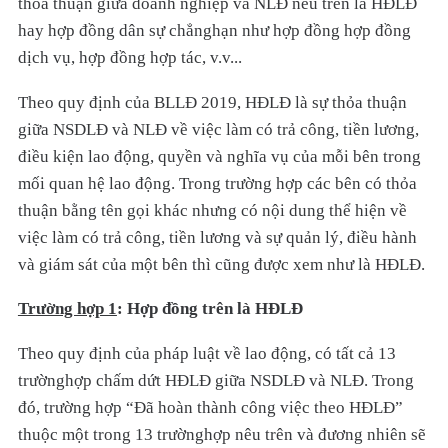
thỏa thuận giữa doanh nghiệp và NLĐ nêu trên là HĐLĐ
hay hợp đồng dân sự chẳnghạn như hợp đồng hợp đồng
dịch vụ, hợp đồng hợp tác, v.v...
Theo quy định của BLLĐ 2019, HĐLĐ là sự thỏa thuận
giữa NSDLĐ và NLĐ về việc làm có trả công, tiền lương,
điều kiện lao động, quyền và nghĩa vụ của mỗi bên trong
mối quan hệ lao động. Trong trường hợp các bên có thỏa
thuận bằng tên gọi khác nhưng có nội dung thể hiện về
việc làm có trả công, tiền lương và sự quản lý, điều hành
và giám sát của một bên thì cũng được xem như là HĐLĐ.
Tr
ường hợp 1
: Hợp đồng trên là HĐLĐ
Theo quy định của pháp luật về lao động, có tất cả 13
trườnghợp chấm dứt HĐLĐ giữa NSDLĐ và NLĐ. Trong
đó, trường hợp “Đã hoàn thành công việc theo HĐLĐ”
thuộc một trong 13 trườnghợp nêu trên và đương nhiên sẽ