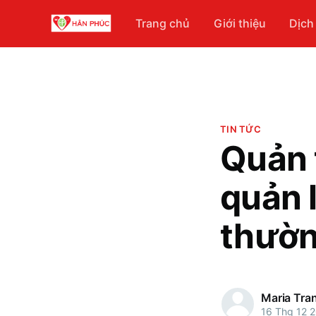
Trang chủ
Giới thiệu
Dịch
TIN TỨC
Quản 
quản 
thườn
Maria Tra
16 Thg 12 