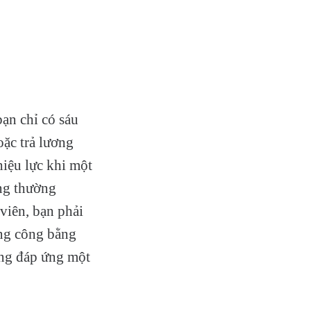
bạn chỉ có sáu
oặc trả lương
hiệu lực khi một
ng thường
viên, bạn phải
ộng công bằng
ông đáp ứng một