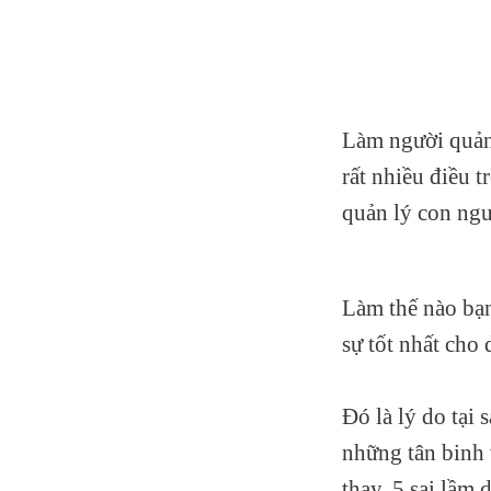
Làm người quản 
rất nhiều điều t
quản lý con ngư
Làm thế nào bạn
sự tốt nhất cho
Đó là lý do tại
những tân binh
thay, 5 sai lầm 