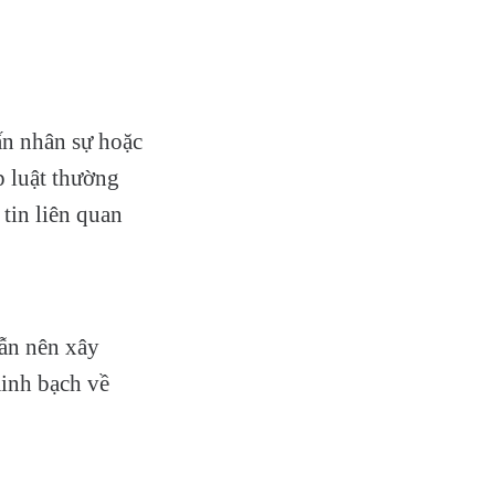
vấn nhân sự hoặc
p luật thường
tin liên quan
vẫn nên xây
minh bạch về