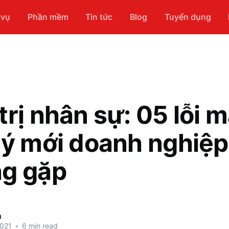
 vụ
Phần mềm
Tin tức
Blog
Tuyển dụng
trị nhân sự: 05 lỗi 
lý mới doanh nghiệp
g gặp
n
2021
•
6 min read