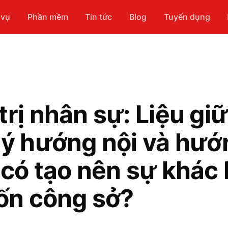
 vụ
Phần mềm
Tin tức
Blog
Tuyển dụng
trị nhân sự: Liệu gi
lý hướng nội và hướ
 có tạo nên sự khác 
hốn công sở?