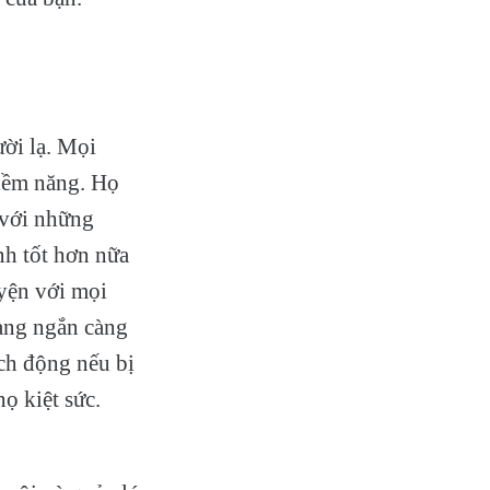
ời lạ. Mọi
tiềm năng. Họ
 với những
nh tốt hơn nữa
uyện với mọi
càng ngắn càng
ích động nếu bị
ọ kiệt sức.