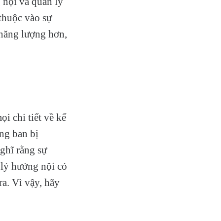
 nội và quản lý
thuộc vào sự
 năng lượng hơn,
i chi tiết về kế
ng ban bị
ghĩ rằng sự
 lý hướng nội có
ra. Vì vậy, hãy