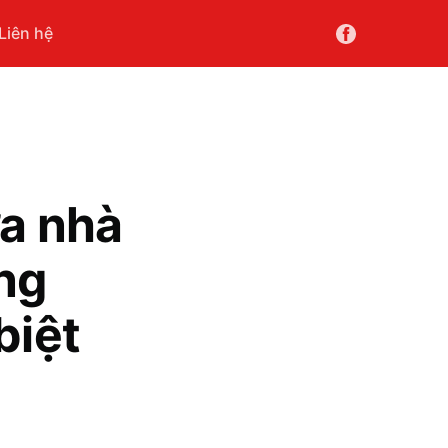
Liên hệ
ữa nhà
ng
biệt