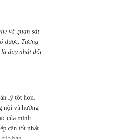
ghe và quan sát
có được. Tương
là duy nhất đối
n lý tốt hơn.
g nội và hướng
tác của mình
ếp cận tốt nhất
 của bạn.