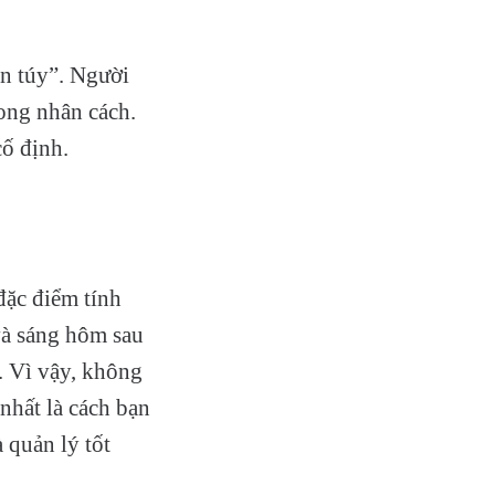
ần túy”. Người
rong nhân cách.
cố định.
đặc điểm tính
và sáng hôm sau
. Vì vậy, không
nhất là cách bạn
 quản lý tốt