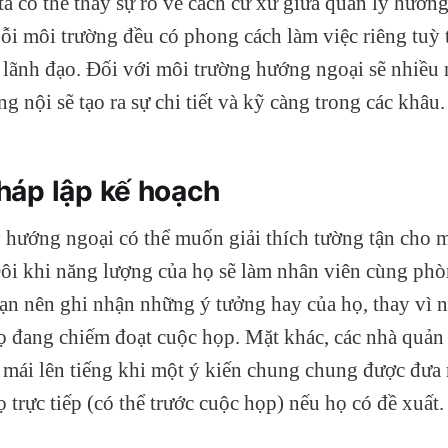
a có thể thấy sự rõ về cách cư xử giữa quản lý hướng
i môi trường đều có phong cách làm việc riêng tuỳ 
 lãnh đạo. Đối với môi trường hướng ngoại sẽ nhiều
 nội sẽ tạo ra sự chi tiết và kỹ càng trong các khâu.
áp lập kế hoạch
 hướng ngoại có thể muốn giải thích tường tận cho mọ
ôi khi năng lượng của họ sẽ làm nhân viên cùng phò
n nên ghi nhận những ý tưởng hay của họ, thay vì n
họ đang chiếm đoạt cuộc họp. Mặt khác, các nhà quản
mái lên tiếng khi một ý kiến ​​chung chung được đưa 
 trực tiếp (có thể trước cuộc họp) nếu họ có đề xuất.