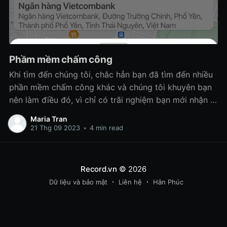
Phầm mềm chấm công
Khi tìm đến chúng tôi, chắc hẳn bạn đã tìm đến nhiều
phần mềm chấm công khác và chúng tôi khuyên bạn
nên làm điều đó, vì chỉ có trãi nghiệm bạn mới nhận ra
đâu là phần mềm phù hợp mang lại lợi ích cho bạn
Maria Tran
doanh nghiệp bạn!
21 Thg 09 2023
•
4 min read
Record.vn
© 2026
Dữ liệu và bảo mật
Liên hệ
Hân Phúc