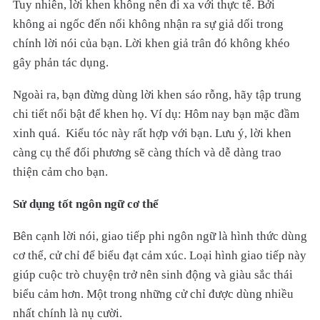
Tuy nhiên, lời khen không nên đi xa với thực tế. Bởi
không ai ngốc đến nổi không nhận ra sự giả dối trong
chính lời nói của bạn. Lời khen giả trân đó không khéo
gây phản tác dụng.
Ngoài ra, bạn đừng dùng lời khen sáo rỗng, hãy tập trung
chi tiết nổi bật để khen họ. Ví dụ: Hôm nay bạn mặc đầm
xinh quá. Kiểu tóc này rất hợp với bạn. Lưu ý, lời khen
càng cụ thể đối phương sẽ càng thích và dễ dàng trao
thiện cảm cho bạn.
Sử dụng tốt ngôn ngữ cơ thể
Bên cạnh lời nói, giao tiếp phi ngôn ngữ là hình thức dùng
cơ thể, cử chỉ để biểu đạt cảm xúc. Loại hình giao tiếp này
giúp cuộc trò chuyện trở nên sinh động và giàu sắc thái
biểu cảm hơn. Một trong những cử chỉ được dùng nhiều
nhất chính là nụ cười.