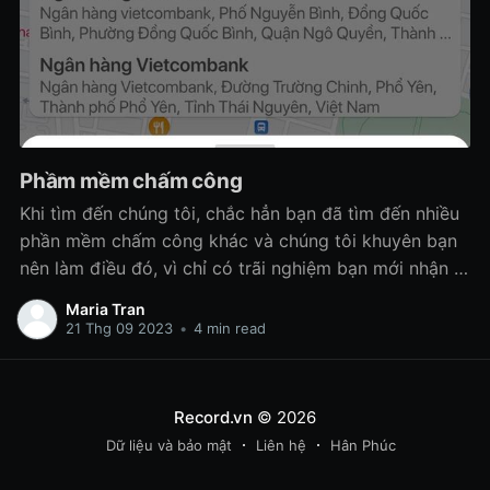
Phầm mềm chấm công
Khi tìm đến chúng tôi, chắc hẳn bạn đã tìm đến nhiều
phần mềm chấm công khác và chúng tôi khuyên bạn
nên làm điều đó, vì chỉ có trãi nghiệm bạn mới nhận ra
đâu là phần mềm phù hợp mang lại lợi ích cho bạn
Maria Tran
doanh nghiệp bạn!
21 Thg 09 2023
•
4 min read
Record.vn
© 2026
Dữ liệu và bảo mật
Liên hệ
Hân Phúc