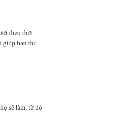
ười theo thời
ó giúp bạn thu
họ sẽ làm, từ đó