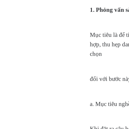
1.
Phỏng vấn s
Mục tiêu là để 
hợp, thu hẹp da
chọn
đối với bước nà
a. Mục tiêu ngh
Khi đặt ra câu 