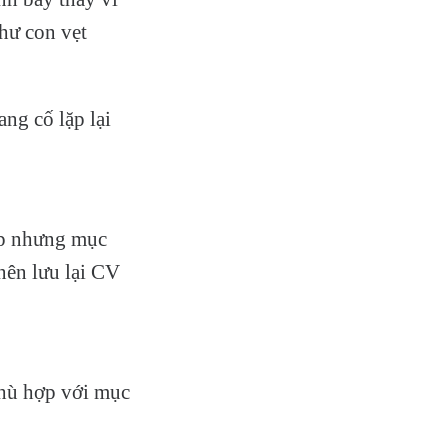
như con vẹt
ng cố lặp lại
ệp nhưng mục
 nên lưu lại CV
phù hợp với mục