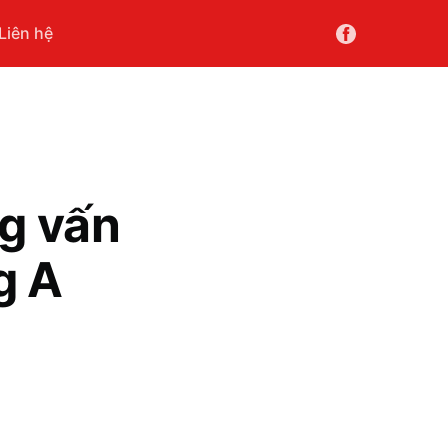
Liên hệ
g vấn
g A