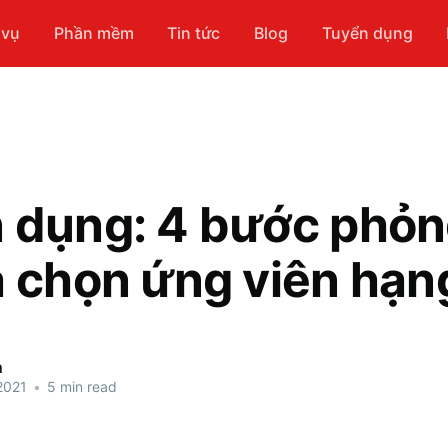
 vụ
Phần mềm
Tin tức
Blog
Tuyển dụng
 dụng: 4 bước phỏn
a chọn ứng viên hạn
n
2021
•
5 min read