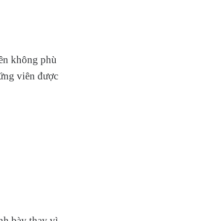
iên không phù
 ứng viên được
nh bày thay vì